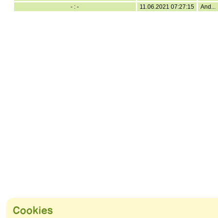
and
- : -
11.06.2021 07:27:15
And...
swipe
gestures.
Cookies