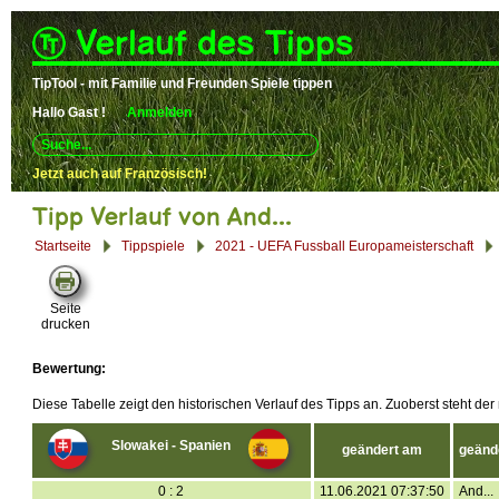
Verlauf des Tipps
TipTool - mit Familie und Freunden Spiele tippen
Hallo
Gast !
Anmelden
Use
up
and
Jetzt auch auf Französisch!
down
arrows
Tipp Verlauf von And...
to
select
Startseite
Tippspiele
2021 - UEFA Fussball Europameisterschaft
available
result.
Press
enter
Seite
to
drucken
go
to
selected
Bewertung:
search
result.
Diese Tabelle zeigt den historischen Verlauf des Tipps an. Zuoberst steht der
Touch
devices
users
Slowakei - Spanien
geändert am
geänd
can
use
touch
0 : 2
11.06.2021 07:37:50
And...