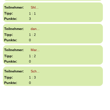
Shl...
1 : 1
3
dan...
1 : 2
0
Mar...
1 : 2
0
Sch...
1 : 3
0