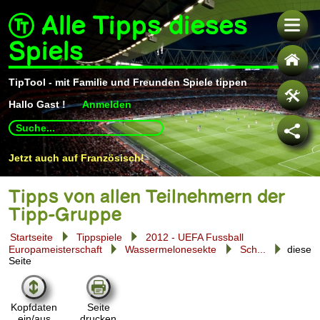
Alle Tipps dieses
Spiels
TipTool - mit Familie und Freunden Spiele tippen
Hallo
Gast !
Anmelden
Use
up
and
Jetzt auch auf Französisch!
down
arrows
to
select
Tipps von allen Teilnehmern der
available
Tipp-Gruppe
result.
Press
Startseite
Tippspiele
2012 - UEFA Fussball
enter
Europameisterschaft
Wassermelonesekte
Sch...
diese
to
Seite
go
to
selected
search
Kopf­daten
Seite
result.
ein/aus
drucken
Touch