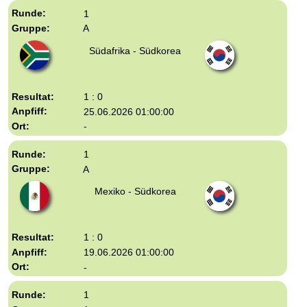
devices
1
users
A
can
use
Südafrika - Südkorea
touch
and
swipe
gestures.
1 : 0
25.06.2026 01:00:00
-
1
A
Mexiko - Südkorea
1 : 0
19.06.2026 01:00:00
-
1