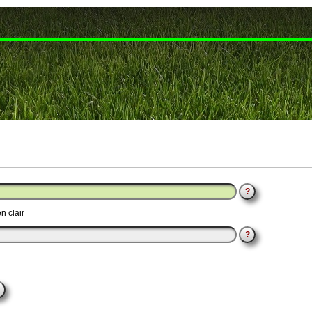
?
n clair
?