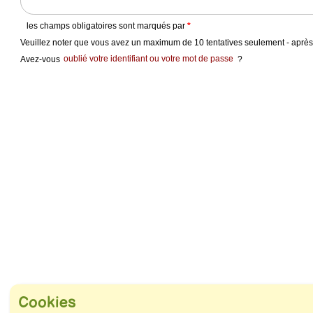
and
swipe
gestures.
les champs obligatoires sont marqués par
*
Veuillez noter que vous avez un maximum de 10 tentatives seulement - après 1
Avez-vous
oublié votre identifiant ou votre mot de passe
?
Cookies