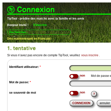
Connexion
TipTool - prédire des matchs avec la famille et les amis
Bonjour
Invité !
S'inscrire
Use
up
and
Dès maintenenant en Francais!
down
arrows
1. tentative
to
select
Si vous n’avez pas encore de compte TipTool, veuillez
vous inscrire
.
available
result.
Press
enter
Identifiant utilisateur:
*
to
go
Mot de passe e
to
selected
Mot de passe:
*
search
result.
Touch
se souvenir de moi
devices
?
users
can
use
touch