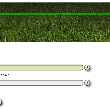
?
n clair
?