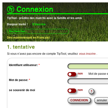
Connexion
TipTool - prédire des matchs avec la famille et les amis
Bonjour
Invité !
S'inscrire
Use
up
and
Dès maintenenant en Francais!
down
arrows
1. tentative
to
select
Si vous n’avez pas encore de compte TipTool, veuillez
vous inscrire
.
available
result.
Press
enter
Identifiant utilisateur:
*
to
go
Mot de passe e
to
selected
Mot de passe:
*
search
result.
Touch
se souvenir de moi
devices
?
users
can
use
touch