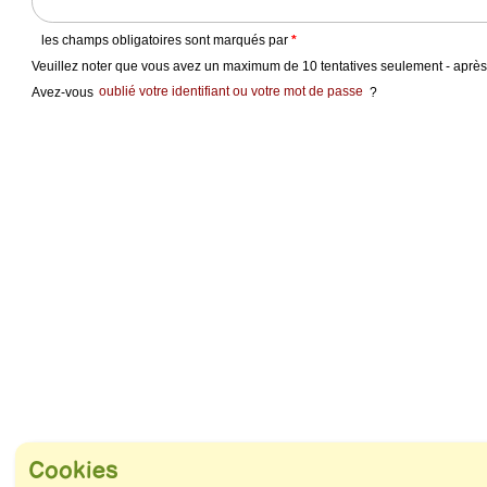
and
swipe
gestures.
les champs obligatoires sont marqués par
*
Veuillez noter que vous avez un maximum de 10 tentatives seulement - après 1
Avez-vous
oublié votre identifiant ou votre mot de passe
?
Cookies