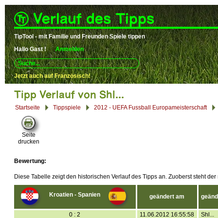
Verlauf des Tipps
TipTool - mit Familie und Freunden Spiele tippen
Hallo
Gast !
Anmelden
Use
up
and
Jetzt auch auf Französisch!
down
arrows
Tipp Verlauf von Shl...
to
select
Startseite
Tippspiele
2012 - UEFA Fussball Europameisterschaft
available
result.
Press
enter
Seite
to
drucken
go
to
selected
Bewertung:
search
result.
Diese Tabelle zeigt den historischen Verlauf des Tipps an. Zuoberst steht der
Touch
devices
users
Kroatien - Spanien
geändert am
geänd
can
use
touch
0 : 2
11.06.2012 16:55:58
Shl...