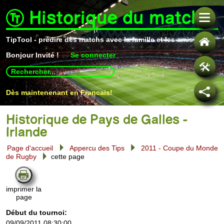
Historique du match
TipTool - prédire des matchs avec la famille et les amis
Bonjour
Invité !
Se connecter
Use
up
and
Dès maintenenant en Francais!
down
arrows
to
select
Historique de Pays de Galles -
available
Irlande
result.
Press
Page d'accueil
Appercu des Tips
2011 - Coupe du Monde
enter
de Rugby
cette page
to
go
to
selected
imprimer la
search
page
result.
Touch
Début du tournoi:
devices
users
09/09/2011 08:30:00