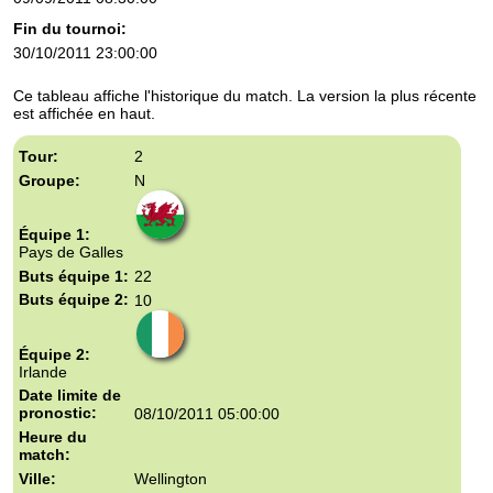
can
Fin du tournoi:
use
touch
30/10/2011 23:00:00
and
swipe
Ce tableau affiche l'historique du match. La version la plus récente
gestures.
est affichée en haut.
2
N
Pays de Galles
22
10
Irlande
08/10/2011 05:00:00
Wellington