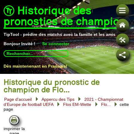
Historique des
pronostics de champion
TipTool - prédire des matchs avec la famille et les amis
Bonjour
Invité !
Se connecter
Use
up
and
Dès maintenenant en Francais!
down
arrows
to
select
Historique du pronostic de
available
champion de Flo...
result.
Press
Page d'accueil
Appercu des Tips
2021 - Championnat
enter
d’Europe de football UEFA
Flos EM-Wette
Flo...
cette
to
page
go
to
selected
search
imprimer la
result.
page
Touch